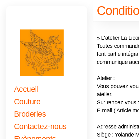
Conditi
» L’atelier La Lic
Toutes commandes
font partie intégr
communique aucune
Atelier :
Vous pouvez vous p
Accueil
atelier.
Couture
Sur rendez-vous :
E-mail ( Article m
Broderies
Contactez-nous
Adresse administra
Siège : Yolande 
Evènements