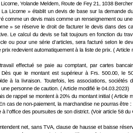
 La Licorne, Yolande Meldem, Route de Fey 21, 1038 Bercher (
er La Licorne » établit un devis de base sur la demande du
éré comme un devis mais comme un renseignement ou une s
corne » se réserve le droit de facturer le devis dans des c
e. Le calcul du devis se fait toujours en fonction du trava
icle ou pour une série d’articles, sera facturé selon le d
le prix redevient automatiquement à la liste de prix. ( Article
travail effectué se paie au comptant, par cartes bancai
. Dès que le montant est supérieur à Frs. 500.00, le
e à la livraison. Toutefois, les associations, sociétés 
 une personne de caution. ( Article modifié le 04.03.2023)
ais de rappel se montent à 20% du montant initial ( Article 
n cas de non-paiement, la marchandise ne pourras être : ni 
 à l’office des poursuites de son district. (Voir article 58 du
’entendent net, sans TVA, clause de hausse et baisse réser