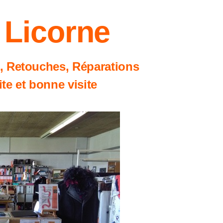
a Licorne
s, Retouches, Réparations
te et bonne visite